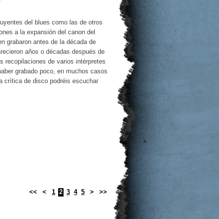
luyentes del blues como las de otros
iones a la expansión del canon del
en grabaron antes de la década de
parecieron años o décadas después de
 recopilaciones de varios intérpretes
haber grabado poco, en muchos casos
 crítica de disco podréis escuchar
<<
<
1
2
3
4
5
>
>>