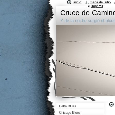
inicio
mapa del sitio
imprimir
Cruce de Camin
Y de la noche surgió el blue
Delta Blues
Chicago Blues