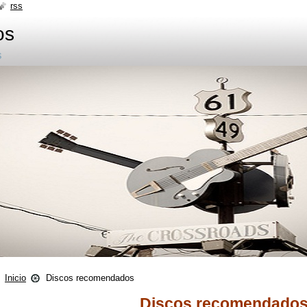
rss
os
s
Inicio
Discos recomendados
Discos recomendado