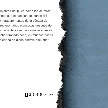
luyentes del blues como las de otros
iones a la expansión del canon del
en grabaron antes de la década de
parecieron años o décadas después de
 recopilaciones de varios intérpretes
haber grabado poco, en muchos casos
 crítica de disco podréis escuchar
1
2
3
4
5
>
>>