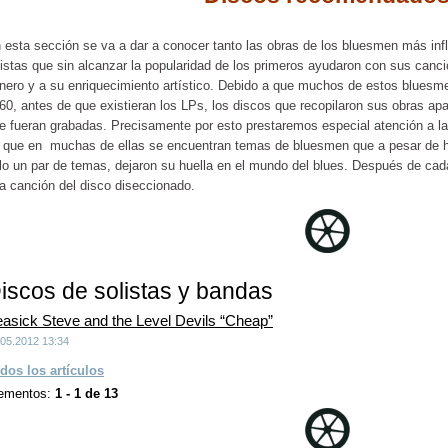
 esta sección se va a dar a conocer tanto las obras de los bluesmen más inf
tistas que sin alcanzar la popularidad de los primeros ayudaron con sus canc
nero y a su enriquecimiento artístico. Debido a que muchos de estos bluesm
60, antes de que existieran los LPs, los discos que recopilaron sus obras a
e fueran grabadas. Precisamente por esto prestaremos especial atención a las
 que en muchas de ellas se encuentran temas de bluesmen que a pesar de 
lo un par de temas, dejaron su huella en el mundo del blues. Después de cada
a canción del disco diseccionado.
iscos de solistas y bandas
asick Steve and the Level Devils “Cheap”
.05.2012 13:34
dos los artículos
ementos:
1 - 1 de 13