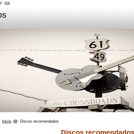
rss
os
s
Inicio
Discos recomendados
Discos recomendado