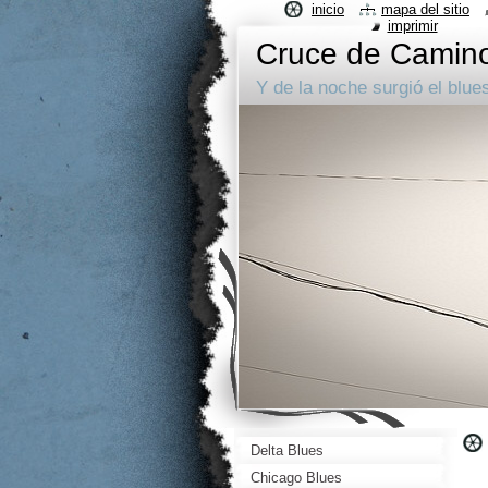
inicio
mapa del sitio
imprimir
Cruce de Camin
Y de la noche surgió el blue
Delta Blues
Chicago Blues