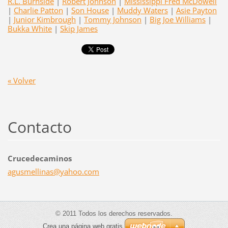
R.L. Burnside
|
Robert Johnson
|
Mississippi Fred McDowell
|
Charlie Patton
|
Son House
|
Muddy Waters
|
Asie Payton
|
Junior Kimbrough
|
Tommy Johnson
|
Big Joe Williams
|
Bukka White
|
Skip James
« Volver
Contacto
Crucedecaminos
agusmell
inas@yah
oo.com
© 2011 Todos los derechos reservados.
Crea una página web gratis