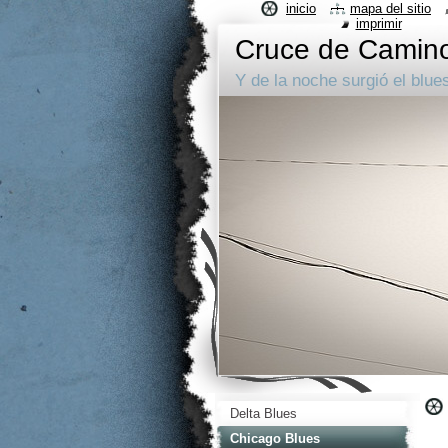
inicio
mapa del sitio
imprimir
Cruce de Camin
Y de la noche surgió el blue
Delta Blues
Chicago Blues