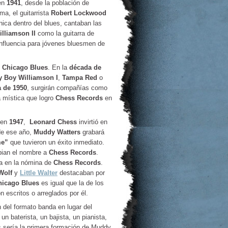
 en
1941
, desde la población de
ma, el guitarrista
Robert Lockwood
nica dentro del blues, cantaban las
lliamson II
como la guitarra de
influencia para jóvenes bluesmen de
l
Chicago Blues
. En la
década de
 Boy Williamson I
,
Tampa Red
o
 de
1950
, surgirán compañías como
a mística que logro
Chess Records
en
 en
1947
,
Leonard Chess
invirtió en
de ese año,
Muddy Watters
grabará
me”
que tuvieron un éxito inmediato.
bian el nombre a
Chess Records
.
aba en la nómina de
Chess Records
.
Wolf
y
Little Walter
destacaban por
hicago Blues
es igual que la de los
 escritos o arreglados por él.
 del formato banda en lugar del
n baterista, un bajista, un pianista,
s sería la primera formación de Muddy