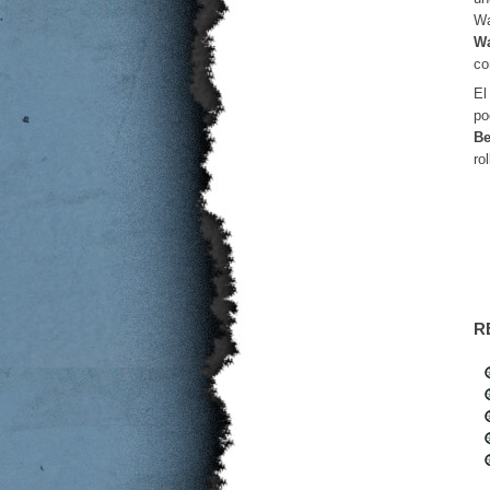
Wa
Wa
co
E
po
Be
rol
R