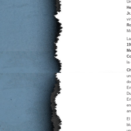
Un
He
Jr
vi
Ro
Mi
La
19
M
Co
la
Ch
un
do
E
Du
En
en
an
E
bl
un