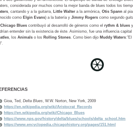
ters, considerada por muchos como la mejor banda de blues todos los tiem
ters
, cantando y a la guitarra,
Little Walter
a la armónica,
Otis Spann
al pi
nocido como
Elgin Evans
) a la batería y
Jimmy Rogers
como segundo guitar
l
Chicago Blues
contribuyó al desarrolló de géneros como el
rythm & blues
y
drían entender sin la existencia de éste. Asimismo, fue una influencia capita
atles
, los
Animals
o los
Rolling Stones
. Como bien dijo
Muddy Waters
:”El
l”.
EFERENCIAS
Gioa, Ted,
Delta Blues
, W.W. Norton, New York, 2009
https://en.wikipedia.org/wiki/Aristocrat_Records
https://en.wikipedia.org/wiki/Chicago_Blues
https://www.nps.gov/history/delta/blues/schools/delta_school.htm
https://www.encyclopedia.chicagohistory.org/pages/151.html