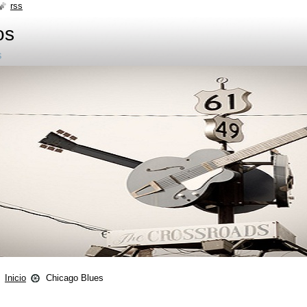
rss
os
s
Inicio
Chicago Blues