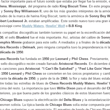
 factor importante para el futuro sonido que estaba por llegar fue la emisión,
lena
,
Mississippi
, del programa de radio
King Biscuit Time
. En este progra
.
y
Sonny Boy Williamson II
, uno de los más grandes intérpretes de la armó
rtudes de la marca de harina King Biscuit; tanto la armónica de
Sonny Boy Wi
bert Lockwood
Jr.
estaban amplificadas. Este sonido nuevo tuvo una gran 
ssissippi como
Muddy Waters
,
Howlin’ Wolf
o
B.B King
.
s compañías discográficas también tuvieron su papel en la escenificación de
30
, el sello
Bluebird
fue el más importante. Así, artistas del calibre de
Sonny
emphis Minnie
grabaron para este sello. A mediados y a finales de la
década
bra Records
o
Delmark
, pero ninguna compañía tuvo la preponderancia ni l
década de
1950
.
ess Records
fue fundada en
1950
por
Leonard
y
Phil Chess
. Previamente,
 sello discográfico recién creado llamado
Aristocrat Records
. En diciembre 
s canciones para
Aristocrat
:
“I Can’t Be Satisfied”
y
“Feel Like Goin’ Ho
n
1950
Leonard
y
Phil Chess
se convierten en los únicos propietarios y cam
rante
la década de
1950
, y parte de la de
1960
, la flor y nata del blues est
tre todas las estrellas de blues de
Chess Records
Muddy Waters
,
Howlin’ 
cima del resto. La importancia que tuvo
Willie Dixon
para el desarrollo del
C
teriores, ya que buena parte de los grandes clásicos de estos bluesmen fueron
l
Chicago Blues
supuso la electrificación del
Delta Blues
y la estandarización
uesmen solista. La típica banda de
Chicago Blues
solía estar compuesta por u
o o dos guitarristas y un armonicista. El arquetipo de banda de Chicago Blue