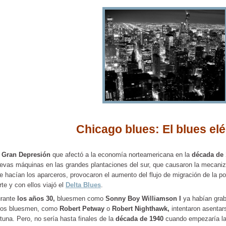
Chicago blues: El blues elé
a
Gran Depresión
que afectó a la economía norteamericana en la
década de
evas máquinas en las grandes plantaciones del sur, que causaron la mecaniza
e hacían los aparceros, provocaron el aumento del flujo de migración de la po
rte y con ellos viajó el
Delta Blues
.
rante
los años
30,
bluesmen como
Sonny Boy Williamson I
ya habían gra
ros bluesmen, como
Robert Petway
o
Robert Nighthawk,
intentaron asenta
rtuna. Pero, no sería hasta finales de la
década de
1940
cuando empezaría la