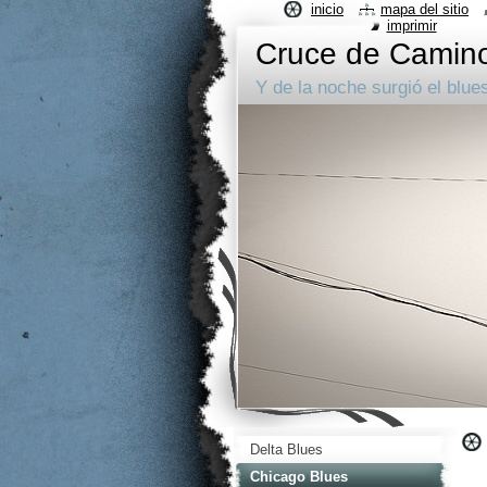
inicio
mapa del sitio
imprimir
Cruce de Camin
Y de la noche surgió el blue
Delta Blues
Chicago Blues