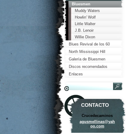
Bluesmen
Muddy Waters
Howlin' Wolf
Little Walter
J.B. Lenoir
Willie Dixon
Blues Revival de los 60
North Mississippi Hill
Country Blues
Galería de Bluesmen
Discos recomendados
Enlaces
CONTACTO
Crucedecaminos
agusmell
inas@yah
oo.com