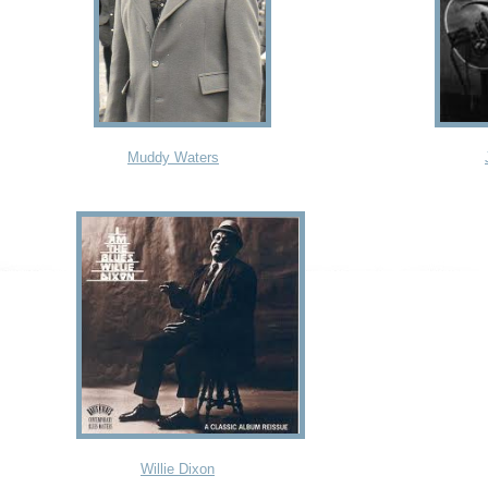
Muddy Waters
Willie Dixon