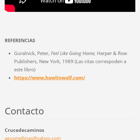
REFERENCIAS
Guralnick, Peter,
Feel Like Going Home,
Harper & Row
Publishers, New York, 1989 (Las citas correspoden a
este libro)
https://www.howlinwolf.com/
Contacto
Crucedecaminos
agusmell
inas@yah
oo.com