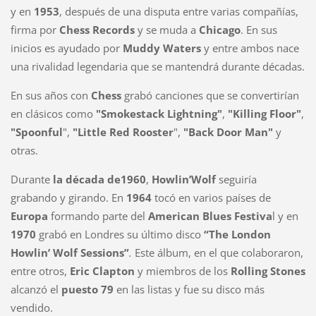
y en
1953
, después de una disputa entre varias compañías,
firma por
Chess Records
y se muda a
Chicago
. En sus
inicios es ayudado por
Muddy Waters
y entre ambos nace
una rivalidad legendaria que se mantendrá durante décadas.
En sus años con
Chess
grabó canciones que se convertirían
en clásicos como
"
Smokestack Lightning"
,
"Killing Floor"
,
"Spoonful
",
"Little Red Rooster
",
"Back Door Man"
y
otras.
Durante
la década de1960
,
Howlin’Wolf
seguiría
grabando y girando. En
1964
tocó en varios países de
Europa
formando parte del
American Blues Festiva
l y en
1970
grabó en Londres su último disco
“The London
Howlin’ Wolf Sessions”
.
Este álbum, en el que colaboraron,
entre otros,
Eric Clapton
y miembros de los
Rolling Stones
alcanzó el
puesto 79
en las listas y fue su disco más
vendido.