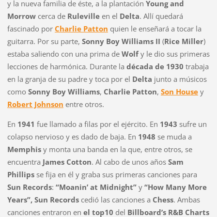
y la nueva familia de éste, a la plantación
Young and
Morrow
cerca de
Ruleville
en el
Delta
. Allí quedará
fascinado por
Charlie Patton
quien le enseñará a tocar la
guitarra. Por su parte,
Sonny Boy Williams II
(
Rice Miller
)
estaba saliendo con una prima de
Wolf
y le dio sus primeras
lecciones de harmónica. Durante la
década de 1930
trabaja
en la granja de su padre y toca por el
Delta
junto a músicos
como
Sonny Boy Williams
,
Charlie Patton
,
Son House
y
Robert Johnson
entre otros.
En
1941
fue llamado a filas por el ejército. En
1943
sufre un
colapso nervioso y es dado de baja. En
1948
se muda a
Memphis
y monta una banda en la que, entre otros, se
encuentra
James Cotton
. Al cabo de unos años
Sam
Phillips
se fija en él y graba sus primeras canciones para
Sun Records
:
“Moanin’ at Midnight”
y
“How Many More
Years”,
Sun Records
cedió las canciones a
Chess
. Ambas
canciones entraron en
el top10
del
Billboard’s R&B Charts