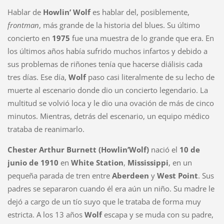
Hablar de
Howlin’ Wolf
es hablar del, posiblemente,
frontman
, más grande de la historia del blues. Su último
concierto en
1975
fue una muestra de lo grande que era. En
los últimos años había sufrido muchos infartos y debido a
sus problemas de riñones tenía que hacerse diálisis cada
tres días. Ese día,
Wolf
paso casi literalmente de su lecho de
muerte al escenario donde dio un concierto legendario. La
multitud se volvió loca y le dio una ovación de más de cinco
minutos. Mientras, detrás del escenario, un equipo médico
trataba de reanimarlo.
Chester Arthur Burnett (Howlin’Wolf)
nació el
10 de
junio de 1910
en
White Station
,
Mississippi
, en un
pequeña parada de tren entre
Aberdeen
y
West Point
. Sus
padres se separaron cuando él era aún un niño. Su madre le
dejó a cargo de un tío suyo que le trataba de forma muy
estricta. A los 13 años
Wolf
escapa y se muda con su padre,