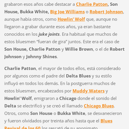
grabaron esos años cabe destacar a
Charlie Patton
, Son
House, Bukka White,
Big Joe Williams
o
Robert Johnson
,
aunque había otros, como
Howlin’ Wolf
que, aunque no
llegaron a grabar durante esos años, ya eran bastante
conocidos en los
juke joints
. Era habitual que muchos de
estos bluesmen “fueran de gira” juntos. Este era el caso de
Son House, Charlie Patton
y
Willie Brown
, o el de
Robert
Johnson
y
Johnny Shines
.
Charlie Patton
, el mayor de todos ellos, está considerado
por algunos como el padre del
Delta Blues
y su estilo
influyó en todos los demás. En la postguerra muchos de
estos bluesmen, encabezados por
Muddy Waters
y
Howlin’ Wolf
, emigraron a
Chicago
donde el sonido del
Delta
se electrificó y se creó el llamado
Chicago Blues
.
Otros, como
Son House
o
Bukka White
, se desvanecieron
y fueron olvidados por treinta años hasta que el
Blues
Revival de los 60
los rescató de su anonimato.