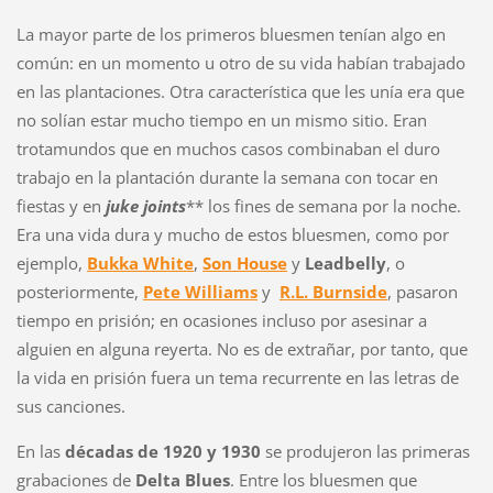
La mayor parte de los primeros bluesmen tenían algo en
común: en un momento u otro de su vida habían trabajado
en las plantaciones. Otra característica que les unía era que
no solían estar mucho tiempo en un mismo sitio. Eran
trotamundos que en muchos casos combinaban el duro
trabajo en la plantación durante la semana con tocar en
fiestas y en
juke joints
** los fines de semana por la noche.
Era una vida dura y mucho de estos bluesmen, como por
ejemplo,
Bukka White
,
Son House
y
Leadbelly
, o
posteriormente,
Pete Williams
y
R.L. Burnside
, pasaron
tiempo en prisión; en ocasiones incluso por asesinar a
alguien en alguna reyerta. No es de extrañar, por tanto, que
la vida en prisión fuera un tema recurrente en las letras de
sus canciones.
En las
décadas de
1920
y
1930
se produjeron las primeras
grabaciones de
Delta Blues
. Entre los bluesmen que