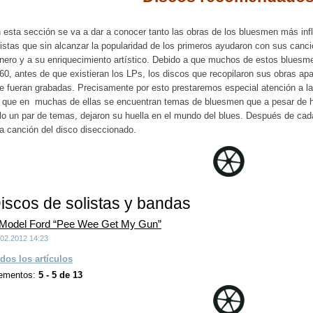
 esta sección se va a dar a conocer tanto las obras de los bluesmen más inf
tistas que sin alcanzar la popularidad de los primeros ayudaron con sus canc
nero y a su enriquecimiento artístico. Debido a que muchos de estos bluesm
60, antes de que existieran los LPs, los discos que recopilaron sus obras a
e fueran grabadas. Precisamente por esto prestaremos especial atención a las
 que en muchas de ellas se encuentran temas de bluesmen que a pesar de 
lo un par de temas, dejaron su huella en el mundo del blues. Después de cada
a canción del disco diseccionado.
iscos de solistas y bandas
Model Ford “Pee Wee Get My Gun”
.02.2012 14:23
dos los artículos
ementos:
5 - 5 de 13