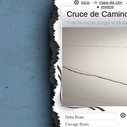
inicio
mapa del sitio
imprimir
Cruce de Camin
Y de la noche surgió el blue
Delta Blues
Chicago Blues