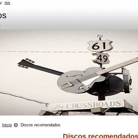
rss
os
s
Inicio
Discos recomendados
Discos recomendado