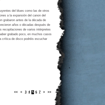
luyentes del blues como las de otros
iones a la expansión del canon del
en grabaron antes de la década de
parecieron años o décadas después de
 recopilaciones de varios intérpretes
haber grabado poco, en muchos casos
 crítica de disco podréis escuchar
<<
<
3
4
5
6
7
>
>>