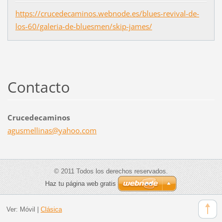
https://crucedecaminos.webnode.es/blues-revival-de-
los-60/galeria-de-bluesmen/skip-james/
Contacto
Crucedecaminos
agusmell
inas@yah
oo.com
© 2011 Todos los derechos reservados.
Haz tu página web gratis
Ver:
Móvil
|
Clásica