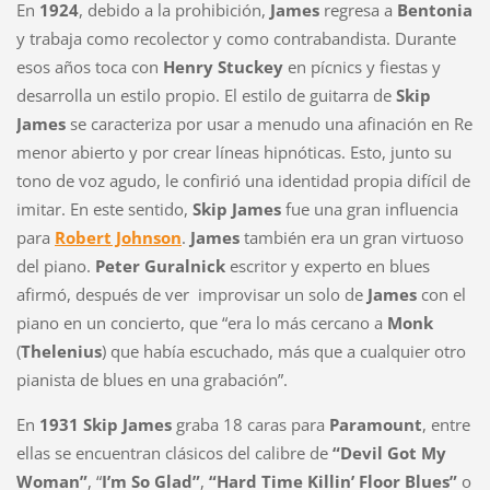
En
1924
, debido a la prohibición,
James
regresa a
Bentonia
y trabaja como recolector y como contrabandista. Durante
esos años toca con
Henry Stuckey
en pícnics y fiestas y
desarrolla un estilo propio. El estilo de guitarra de
Skip
James
se caracteriza por usar a menudo una afinación en Re
menor abierto y por crear líneas hipnóticas. Esto, junto su
tono de voz agudo, le confirió una identidad propia difícil de
imitar. En este sentido,
Skip James
fue una gran influencia
para
Robert Johnson
.
James
también era un gran virtuoso
del piano.
Peter Guralnick
escritor y experto en blues
afirmó, después de ver
improvisar un solo de
James
con el
piano en un concierto, que “era lo más cercano a
Monk
(
Thelenius
) que había escuchado, más que a cualquier otro
pianista de blues en una grabación”.
En
1931
Skip James
graba 18 caras para
Paramount
, entre
ellas se encuentran clásicos del calibre de
“Devil Got My
Woman”
, “
I’m So Glad”
,
“Hard Time Killin’ Floor Blues”
o