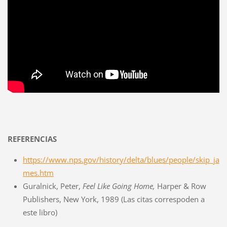
REFERENCIAS
https://www.nps.gov/history/delta/blues/people/skip_ja
mes.htm
Guralnick, Peter,
Feel Like Going Home,
Harper & Row
Publishers, New York, 1989 (Las citas correspoden a
este libro)