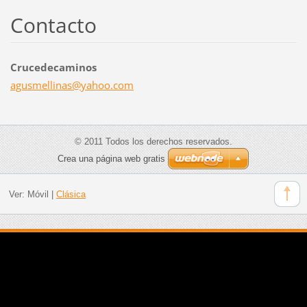
Contacto
Crucedecaminos
agusmell
inas@yah
oo.com
© 2011 Todos los derechos reservados.
Crea una página web gratis
Ver:
Móvil
|
Clásica