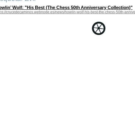
wlin’ Wolf: "His Best (The Chess 50th Anniversary Collection)"
tps://crucedecaminos.webnode.es/news/howlin-wolf-his-best-the-chess-50th-anniver