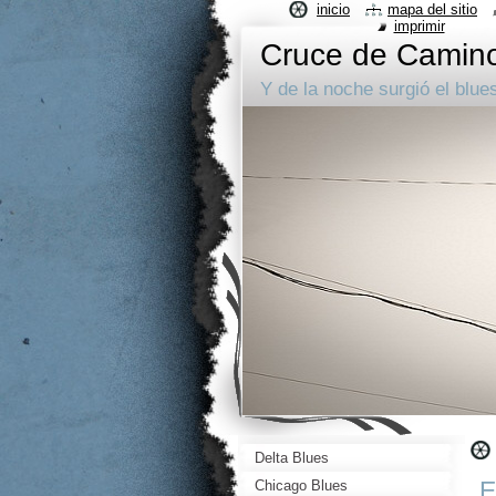
inicio
mapa del sitio
imprimir
Cruce de Camin
Y de la noche surgió el blue
Delta Blues
E
Chicago Blues