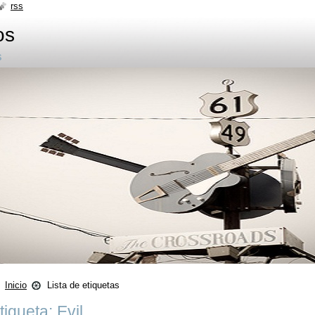
rss
os
s
Inicio
Lista de etiquetas
tiqueta: Evil