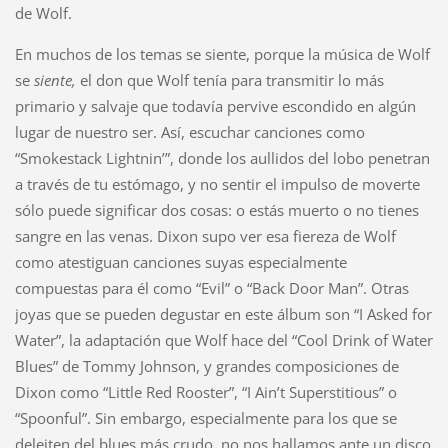
de Wolf.
En muchos de los temas se siente, porque la música de Wolf
se
siente,
el don que Wolf tenía para transmitir lo más
primario y salvaje que todavía pervive escondido en algún
lugar de nuestro ser. Así, escuchar canciones como
“Smokestack Lightnin’”, donde los aullidos del lobo penetran
a través de tu estómago, y no sentir el impulso de moverte
sólo puede significar dos cosas: o estás muerto o no tienes
sangre en las venas. Dixon supo ver esa fiereza de Wolf
como atestiguan canciones suyas especialmente
compuestas para él como “Evil” o “Back Door Man”. Otras
joyas que se pueden degustar en este álbum son “I Asked for
Water”, la adaptación que Wolf hace del “Cool Drink of Water
Blues” de Tommy Johnson, y grandes composiciones de
Dixon como “Little Red Rooster”, “I Ain’t Superstitious” o
“Spoonful”. Sin embargo, especialmente para los que se
deleiten del blues más crudo, no nos hallamos ante un disco