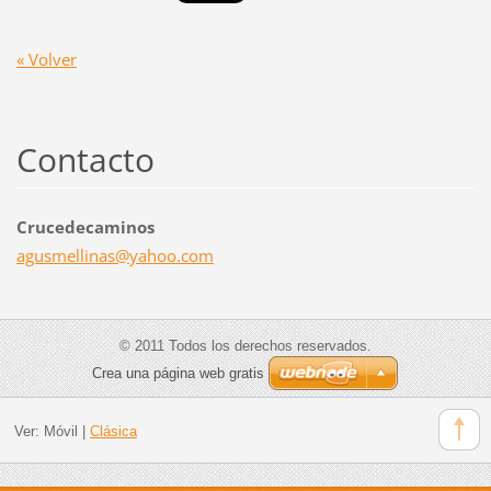
« Volver
Contacto
Crucedecaminos
agusmell
inas@yah
oo.com
© 2011 Todos los derechos reservados.
Crea una página web gratis
Ver:
Móvil
|
Clásica