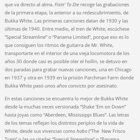
que va directo al alma.
Fixin’ To Die
recoge las grabaciones
de la primera etapa, la anterior a su redescubrimiento, de
Bukka White. Las primeras canciones datan de 1930 y las
últimas de 1940. Entre medio, el tren de White, escúchese
“Special Streamline” o “Panama Limited”, porque eso es lo
que consiguen los ritmos de guitarra de Mr. White,
transportarte en el interior de una vieja locomotora de los
años 30 donde casi es posible oler el hollín, se detuvo en
dos paradas para grabar nuevas canciones, una en Chicago
en 1937 y otra en 1939 en la prisión Parchman Farm donde
Bukka White pasó unos años convicto por asesinato.
En estas canciones se encuentra lo mejor de Bukka White
desde la muchas veces versionada “Shake ‘Em on Down”
hasta joyas como “Aberdeen, Mississippi Blues”. Las letras
de los temas reflejan los distintos periplos de la vida de
White, desde sus vivencias como
hobo
(“The New Frisco
Train” o las ya citadas “Special Streamline” o “Panama