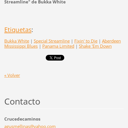
Streamline" de Bukka White
Etiquetas
:
Bukka White
|
Special Streamline
|
Fixin' to Die
|
Aberdeen
Mississippi Blues
|
Panama Limited
|
Shake 'Em Down
« Volver
Contacto
Crucedecaminos
agusmell
inas@yah
oo.com