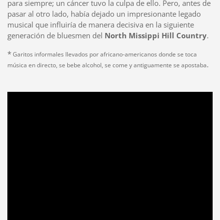
para siempre; un cáncer tuvo la culpa de ello. Pero, antes de
pasar al otro lado, había dejado un impresionante legado
musical que influiría de manera decisiva en la siguiente
generación de bluesmen del
North Missippi Hill Country
.
*
Garitos informales llevados por africano-americanos donde se toca
.
música en directo, se bebe alcohol, se come y antiguamente se apostaba