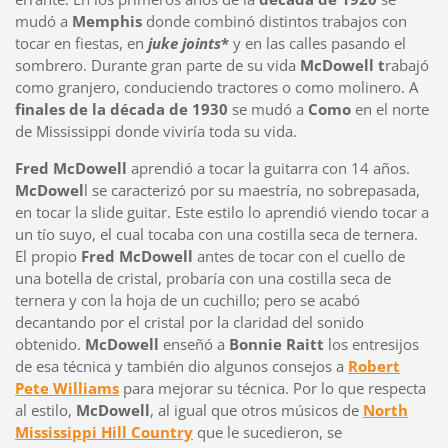
mudó a
Memphis
donde combinó distintos trabajos con
tocar en fiestas, en
juke joints
*
y en las calles pasando el
sombrero. Durante gran parte de su vida
McDowell t
rabajó
como granjero, conduciendo tractores o como molinero. A
finales de la década de 1930
se mudó a
Como
en el norte
de Mississippi donde viviría toda su vida.
Fred McDowell
aprendió a tocar la guitarra con 14 años.
McDowel
l se caracterizó por su maestría, no sobrepasada,
en tocar la slide guitar. Este estilo lo aprendió viendo tocar a
un tío suyo, el cual tocaba con una costilla seca de ternera.
El propio
Fred McDowell
antes de tocar con el cuello de
una botella de cristal, probaría con una costilla seca de
ternera y con la hoja de un cuchillo; pero se acabó
decantando por el cristal por la claridad del sonido
obtenido.
McDowell
enseñó a
Bonnie Raitt
los entresijos
de esa técnica y también dio algunos consejos a
Robert
Pete Williams
para mejorar su técnica. Por lo que respecta
al estilo,
McDowell
, al igual que otros músicos de
North
Mississippi Hill Country
que le sucedieron, se