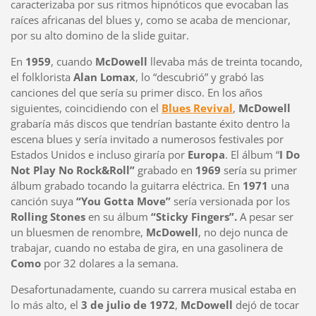
caracterizaba por sus ritmos hipnóticos que evocaban las
raíces africanas del blues y, como se acaba de mencionar,
por su alto domino de la slide guitar.
En
1959
, cuando
McDowell
llevaba más de treinta tocando,
el folklorista
Alan Lomax
, lo “descubrió” y grabó las
canciones del que sería su primer disco. En los años
siguientes, coincidiendo con el
Blues Revival
,
McDowell
grabaría más discos que tendrían bastante éxito dentro la
escena blues y sería invitado a numerosos festivales por
Estados Unidos e incluso giraría por
Europa
. El álbum “
I Do
Not Play No Rock&Roll”
grabado en
1969
sería su primer
álbum grabado tocando la guitarra eléctrica. En
1971
una
canción suya
“You Gotta Move”
sería versionada por los
Rolling Stones
en su álbum
“Sticky Fingers”.
A pesar ser
un bluesmen de renombre,
McDowell
, no dejo nunca de
trabajar, cuando no estaba de gira, en una gasolinera de
Como
por 32 dolares a la semana.
Desafortunadamente, cuando su carrera musical estaba en
lo más alto, el
3 de julio de 1972
,
McDowell
dejó de tocar