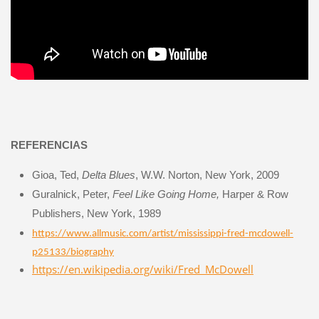
REFERENCIAS
Gioa, Ted,
Delta Blues
, W.W. Norton, New York, 2009
Guralnick, Peter,
Feel Like Going Home,
Harper & Row
Publishers, New York, 1989
https://www.allmusic.com/artist/mississippi-fred-mcdowell-
p25133/biography
https://en.wikipedia.org/wiki/Fred_McDowell