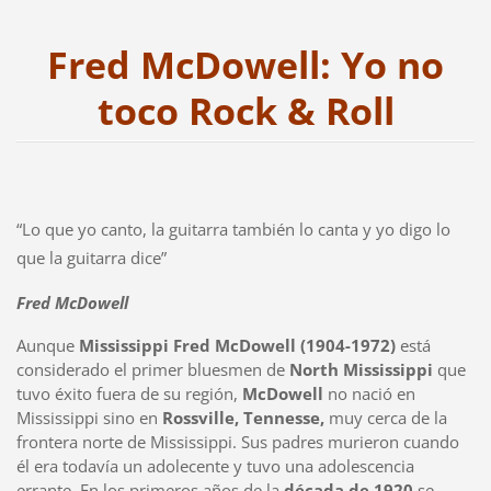
Fred McDowell: Yo no
toco Rock & Roll
“Lo que yo canto, la guitarra también lo canta y yo digo lo
que la guitarra dice”
Fred McDowell
Aunque
Mississippi Fred McDowell (1904-1972)
está
considerado el primer bluesmen de
North Mississippi
que
tuvo éxito fuera de su región,
McDowell
no nació en
Mississippi sino en
Rossville, Tennesse,
muy cerca de la
frontera norte de Mississippi. Sus padres murieron cuando
él era todavía un adolecente y tuvo una adolescencia
errante. En los primeros años de la
década de 1920
se