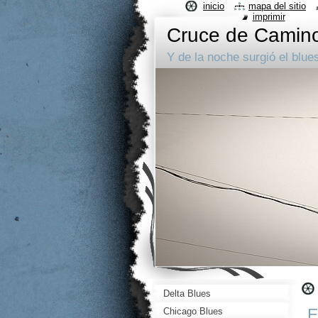
inicio
mapa del sitio
imprimir
Cruce de Camin
Y de la noche surgió el blue
Delta Blues
E
Chicago Blues