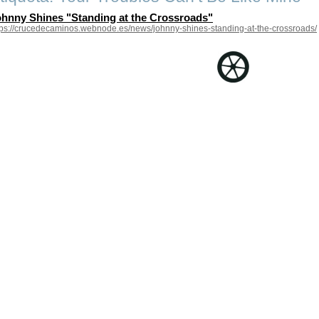
hnny Shines "Standing at the Crossroads"
tps://crucedecaminos.webnode.es/news/johnny-shines-standing-at-the-crossroads/