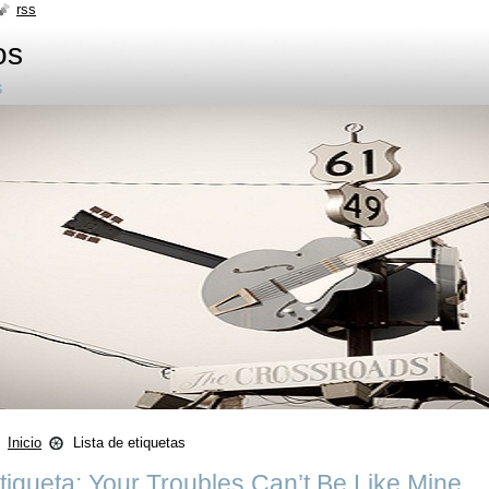
rss
os
s
Inicio
Lista de etiquetas
tiqueta: Your Troubles Can’t Be Like Mine