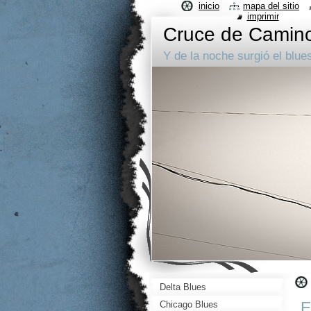
inicio
mapa del sitio
imprimir
Cruce de Camin
Y de la noche surgió el blue
Delta Blues
E
Chicago Blues