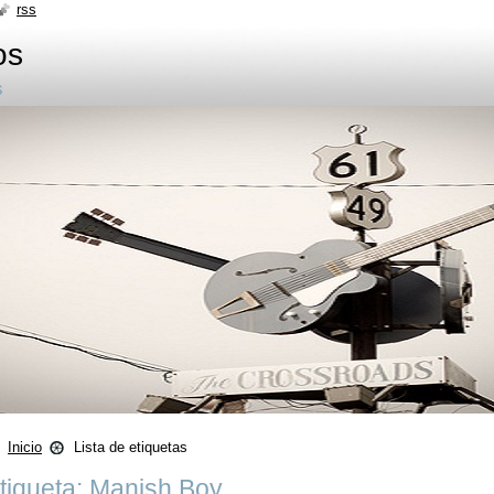
rss
os
s
Inicio
Lista de etiquetas
tiqueta: Manish Boy