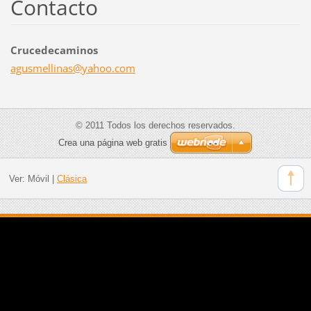
Contacto
Crucedecaminos
agusmell
inas@yah
oo.com
© 2011 Todos los derechos reservados.
Crea una página web gratis
Ver:
Móvil
|
Clásica