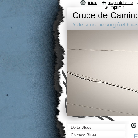
inicio
mapa del sitio
imprimir
Cruce de Camin
Y de la noche surgió el blue
Delta Blues
E
Chicago Blues