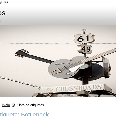
rss
os
s
Inicio
Lista de etiquetas
tiqueta: Bottleneck