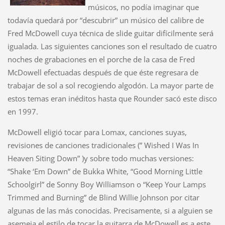
músicos, no podía imaginar que
todavía quedará por “descubrir” un músico del calibre de
Fred McDowell cuya técnica de slide guitar difícilmente será
igualada. Las siguientes canciones son el resultado de cuatro
noches de grabaciones en el porche de la casa de Fred
McDowell efectuadas después de que éste regresara de
trabajar de sol a sol recogiendo algodón. La mayor parte de
estos temas eran inéditos hasta que Rounder sacó este disco
en 1997.
McDowell eligió tocar para Lomax, canciones suyas,
revisiones de canciones tradicionales (” Wished I Was In
Heaven Siting Down” )y sobre todo muchas versiones:
“Shake ‘Em Down” de Bukka White, “Good Morning Little
Schoolgirl” de Sonny Boy Williamson o “Keep Your Lamps
Trimmed and Burning” de Blind Willie Johnson por citar
algunas de las más conocidas. Precisamente, si a alguien se
asemeja el estilo de tocar la guitarra de McDowell es a este