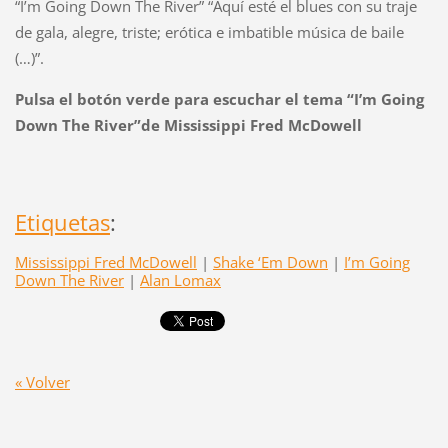
“I’m Going Down The River” “Aquí esté el blues con su traje
de gala, alegre, triste; erótica e imbatible música de baile
(…)”.
Pulsa el botón verde para escuchar el tema
“
I’m Going
Down The River
”
de Mississippi Fred McDowell
Etiquetas
:
Mississippi Fred McDowell
|
Shake ‘Em Down
|
I’m Going
Down The River
|
Alan Lomax
« Volver