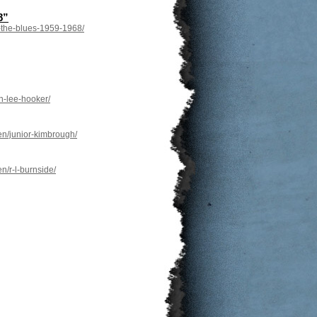
8”
f-the-blues-1959-1968/
n-lee-hooker/
en/junior-kimbrough/
n/r-l-burnside/