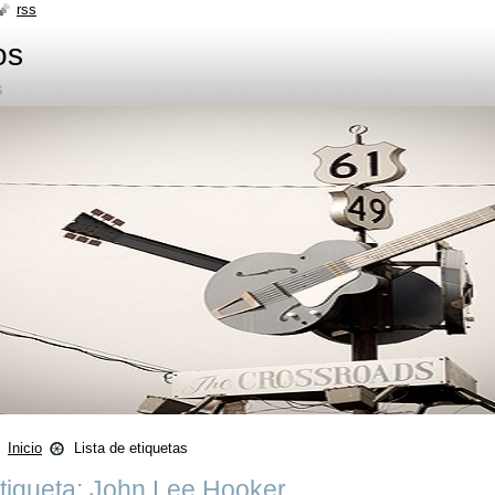
rss
os
s
Inicio
Lista de etiquetas
tiqueta: John Lee Hooker