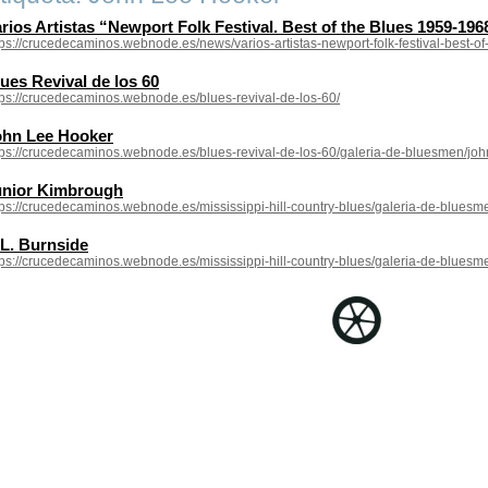
rios Artistas “Newport Folk Festival. Best of the Blues 1959-196
tps://crucedecaminos.webnode.es/news/varios-artistas-newport-folk-festival-best-o
ues Revival de los 60
tps://crucedecaminos.webnode.es/blues-revival-de-los-60/
ohn Lee Hooker
tps://crucedecaminos.webnode.es/blues-revival-de-los-60/galeria-de-bluesmen/joh
unior Kimbrough
tps://crucedecaminos.webnode.es/mississippi-hill-country-blues/galeria-de-bluesm
L. Burnside
tps://crucedecaminos.webnode.es/mississippi-hill-country-blues/galeria-de-bluesme