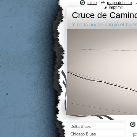
inicio
mapa del sitio
imprimir
Cruce de Camin
Y de la noche surgió el blue
Delta Blues
E
Chicago Blues