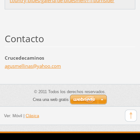
country-blues/galeria-de-bluesmen/r-l-burnside/
Contacto
Crucedecaminos
agusmell
inas@yah
oo.com
© 2011 Todos los derechos reservados.
Crea una web gratis
Ver:
Móvil
|
Clásica