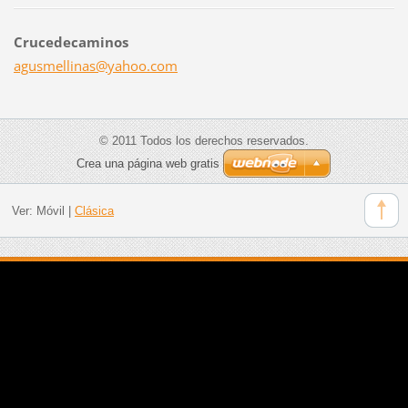
Crucedecaminos
agusmell
inas@yah
oo.com
© 2011 Todos los derechos reservados.
Crea una página web gratis
Ver:
Móvil
|
Clásica