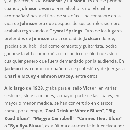
y, al parecer, visita
Arkansas
y
Luisiana
. Es en ese periodo
cuando
Johnson
desarrolla su alcoholismo, el cual le
acompañará hasta el final de sus días. Una constante en la
vida de
Johnson
era que después de sus periplos siempre
acababa regresando a
Crystal Springs
. Otro de los lugares
preferidos de
Johnson
era la ciudad de
Jackson
donde,
gracias a su habilidad como cantante y guitarrista, podía
ganarse la vida como músico tocando no sólo blues sino
cualquier género que fuera demandado por la audiencia. En
Jackson
tuvo como compañeros de profesión y de juergas a
Charlie McCoy
e
Ishmon Bracey
, entre otros.
A lo largo de 1928
, graba para el sello
Victor
, en varias
sesiones, siete canciones, la mayor parte de las cuales, en
mayor o menor medida, se han convertido en clásicos,
como, por ejemplo,
“Cool Drink of Water Blues”
,
“Big
Road Blues”
,
“Maggie Campbell”
,
“Canned Heat Blues”
o
“Bye Bye Blues”
, esta última claramente influenciada por