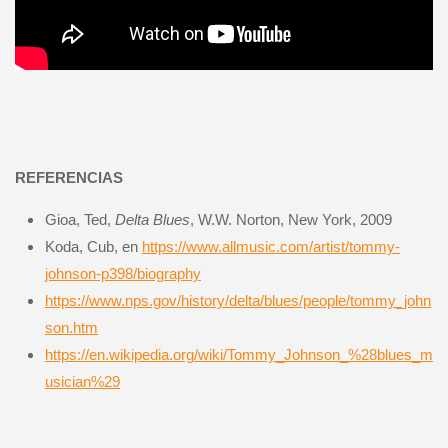
REFERENCIAS
Gioa, Ted,
Delta Blues
, W.W. Norton, New York, 2009
Koda, Cub, en
https://www.allmusic.com/artist/tommy-
johnson-p398/biography
https://www.nps.gov/history/delta/blues/people/tommy_john
son.htm
https://en.wikipedia.org/wiki/Tommy_Johnson_%28blues_m
usician%29