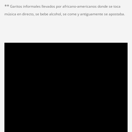
**
Garitos informales llevados por africano-americanos donde se toca
música en directo, se bebe alcohol, se come y antiguamente se apostaba.